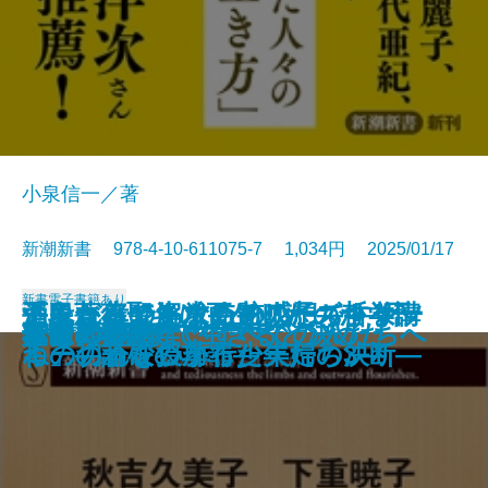
小泉信一／著
新潮新書 978-4-10-611075-7 1,034円 2025/01/17
新書
電子書籍あり
酒鬼薔薇聖斗は更生したのか─不
手段からの解放―シリーズ哲学講
「それってあなたの感想ですよ
歪んだ幸せを求める人たち―ケー
ドキュメント 奇跡の子―トリソ
人生不案内
43歳頂点論
人間・明石家さんま
人はなぜ自分を殺すのか
介護未満の父に起きたこと
「まさか」の人生
多動脳─ADHDの真実─
スターの臨終
母を葬る
人生の壁
オスの本懐
不倫の心理学
苦しくて切ないすべての人たちへ
俺は100歳まで生きると決めた
本音
確かな境界─
話―
ね」―論破の功罪―
キの切れない非行少年たち3―
ミーの子を授かった夫婦の決断―