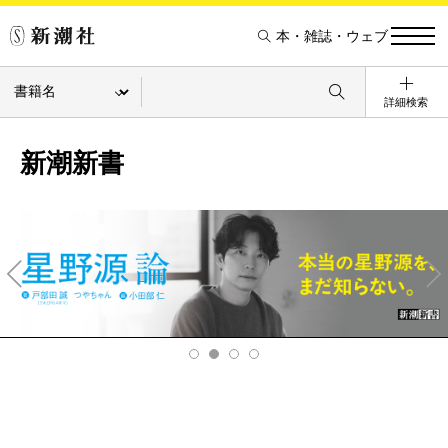
本・雑誌・ウェブ
詳細検索
新潮新書
Pre
Ne
v
xt