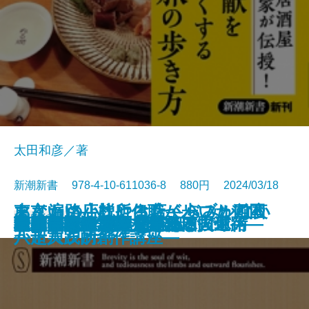
太田和彦／著
新潮新書 978-4-10-611036-8 880円 2024/03/18
東京いい店はやる店―バブル前夜
マイ遍路―札所住職が歩いた四国
あなたの小説にはたくらみがない
新書
電子書籍あり
推したちとどう生きるか
ヒトと音楽の進化論
星野源論
現代お笑い論
ロビンソン酒場漂流記
野球の記録で話したい
アンパンマンと日本人
私の同行二人―人生の四国遍路―
大人の居酒屋旅
起死回生―逆転プロ野球人生―
最強の恐竜
言い訳するブッダ
山本由伸 常識を変える投球術
ボブ・ディラン
松田聖子の誕生
桑田佳祐論
一汁一菜でよいと至るまで
からコロナ後まで―
八十八ヶ所―
―超実践的創作講座―