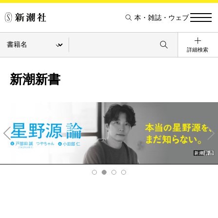
本・雑誌・ウェブ
詳細検索
新潮新書
Pre
Ne
v
xt