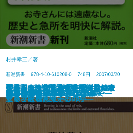
村井幸三／著
新潮新書 978-4-10-610208-0 748円 2007/03/20
がんをどう考えるか―放射線治療
「名医」のウソ―病院で損をしな
聖路加病院訪問看護科―11人のナ
使ってみたい映画の英語―男の名
字がうまくなる―「字配り」のす
世界中のお菓子あります―ソニー
ドクター・ショッピング―なぜ
新書
電子書籍あり
だから混浴はやめられない
すべらない敬語
ワインをめぐる小さな冒険
議論のルールブック
いつまでもデブと思うなよ
母の介護―102歳で看取るまで―
お坊さんが困る仏教の話
宝石の裏側
心臓にいい話
はり100本―鍼灸で甦る身体―
間違いだらけのアトピー治療
コクと旨味の秘密
カラフル・イングリッシュ
医からの提言―
いために―
ースたち―
セリフを味わう―
すめ―
プラザと輸入菓子の40年―
次々と医者を変えるのか―