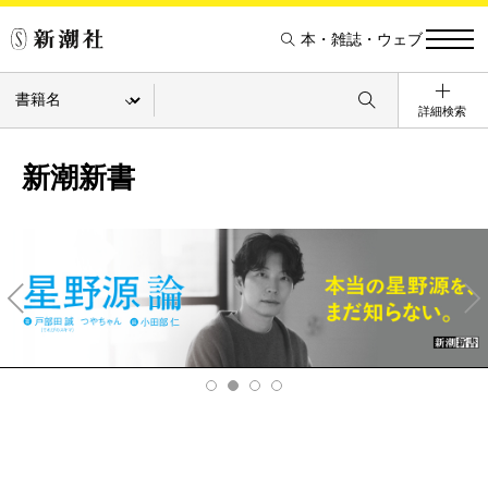
本・雑誌・ウェブ
詳細検索
新潮新書
Pre
Ne
v
xt