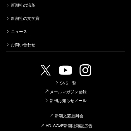
新潮社の沿革
新潮日本文学アルバム 53 池波正太郎
新潮社の文学賞
1993/09/10
池波正太郎／著
1,320円
ニュース
お問い合わせ
新潮日本文学アルバム 52 開高健
2002/04/26
開高健／著、栗坪良樹／評伝、立松和平／エッセイ
1,320円
SNS一覧
新潮日本文学アルバム 51 安部公房
メールマガジン登録
1994/04/19
安部公房／著
新刊お知らせメール
1,320円
新潮文芸振興会
新潮日本文学アルバム 50 福永武彦
AD-WAVE新潮社雑誌広告