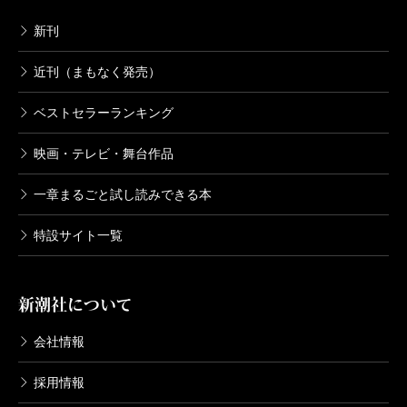
1996/04/10
坪内逍遥／著
新刊
1,320円
近刊（まもなく発売）
新潮日本文学アルバム 56 寺山修司
ベストセラーランキング
1993/04/05
寺山修司／著
映画・テレビ・舞台作品
1,320円
一章まるごと試し読みできる本
新潮日本文学アルバム 55 立原正秋
特設サイト一覧
1994/03/10
立原正秋／著
1,320円
新潮社について
新潮日本文学アルバム 54 澁澤龍彦
会社情報
1993/08/10
澁澤龍彦／著
採用情報
1,320円