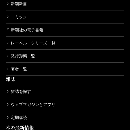
新潮新書
コミック
新潮日本文学アルバム 60 小川未明
1996/03/08
新潮社の電子書籍
小川未明／著
1,320円
レーベル・シリーズ一覧
新潮日本文学アルバム 59 佐藤春夫
発行形態一覧
1997/09/10
佐藤春夫／著
著者一覧
1,320円
雑誌
新潮日本文学アルバム 58 南方熊楠
雑誌を探す
1995/04/10
南方熊楠／著
ウェブマガジンとアプリ
1,320円
定期購読
本の最新情報
新潮日本文学アルバム 57 坪内逍遥