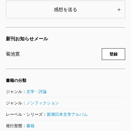
1,320円
感想を送る
新潮日本文学アルバム 67 大岡昇平
1995/10/09
大岡昇平／著
新刊お知らせメール
1,320円
菊池寛
登録
新潮日本文学アルバム 66 伊藤整
1995/08/10
伊藤整／著
1,320円
書籍の分類
ジャンル：
文学・評論
新潮日本文学アルバム 65 石川淳
1995/02/10
ジャンル：
ノンフィクション
石川淳／著
1,320円
レーベル・シリーズ：
新潮日本文学アルバム
発行形態：
書籍