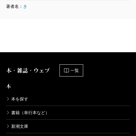
新潮日本文学アルバム 64 中野重治
著者名：
き
1996/01/10
中野重治／著
1,320円
新潮日本文学アルバム 63 大佛次郎
1995/11/10
大佛次郎／著
1,320円
本・雑誌・ウェブ
一覧
新潮日本文学アルバム 62 芹沢光治良
本
1995/07/10
芹沢光治良／著
1,320円
本を探す
書籍（単行本など）
新潮日本文学アルバム 61 会津八一
1995/06/09
新潮文庫
会津八一／著
1,320円