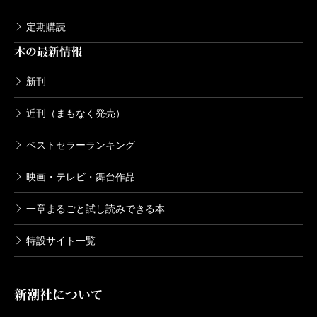
1,320円
定期購読
本の最新情報
新潮日本文学アルバム 57 坪内逍遥
1996/04/10
坪内逍遥／著
新刊
1,320円
近刊（まもなく発売）
新潮日本文学アルバム 56 寺山修司
ベストセラーランキング
1993/04/05
寺山修司／著
映画・テレビ・舞台作品
1,320円
一章まるごと試し読みできる本
新潮日本文学アルバム 55 立原正秋
特設サイト一覧
1994/03/10
立原正秋／著
1,320円
新潮社について