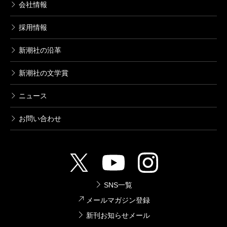
新潮日本文学アルバム 54 澁澤龍彦
会社情報
1993/08/10
澁澤龍彦／著
採用情報
1,320円
新潮社の沿革
新潮日本文学アルバム 53 池波正太郎
新潮社の文学賞
1993/09/10
池波正太郎／著
1,320円
ニュース
お問い合わせ
新潮日本文学アルバム 52 開高健
2002/04/26
開高健／著、栗坪良樹／評伝、立松和平／エッセイ
1,320円
SNS一覧
新潮日本文学アルバム 51 安部公房
メールマガジン登録
1994/04/19
安部公房／著
新刊お知らせメール
1,320円