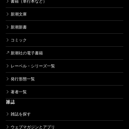
書籍（単行本など）
新潮日本文学アルバム 61 会津八一
1995/06/09
新潮文庫
会津八一／著
1,320円
新潮新書
コミック
新潮日本文学アルバム 60 小川未明
1996/03/08
新潮社の電子書籍
小川未明／著
1,320円
レーベル・シリーズ一覧
新潮日本文学アルバム 59 佐藤春夫
発行形態一覧
1997/09/10
佐藤春夫／著
著者一覧
1,320円
雑誌
新潮日本文学アルバム 58 南方熊楠
雑誌を探す
1995/04/10
南方熊楠／著
ウェブマガジンとアプリ