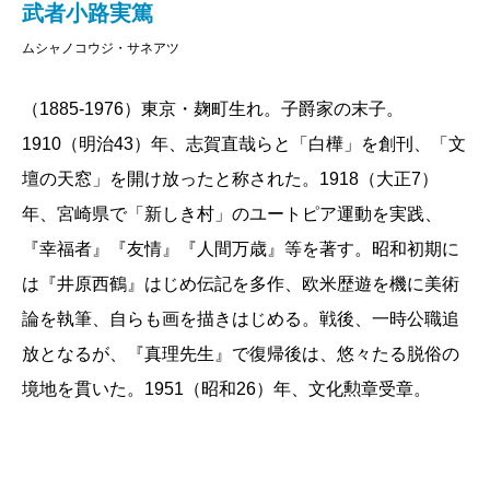
武者小路実篤
ムシャノコウジ・サネアツ
（1885-1976）東京・麹町生れ。子爵家の末子。
1910（明治43）年、志賀直哉らと「白樺」を創刊、「文
壇の天窓」を開け放ったと称された。1918（大正7）
年、宮崎県で「新しき村」のユートピア運動を実践、
『幸福者』『友情』『人間万歳』等を著す。昭和初期に
は『井原西鶴』はじめ伝記を多作、欧米歴遊を機に美術
論を執筆、自らも画を描きはじめる。戦後、一時公職追
放となるが、『真理先生』で復帰後は、悠々たる脱俗の
境地を貫いた。1951（昭和26）年、文化勲章受章。