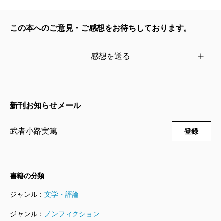
新潮日本文学アルバム 68 幸田文
1995/01/10
この本へのご意見・ご感想をお待ちしております。
幸田文／著
1,320円
感想を送る
新潮日本文学アルバム 67 大岡昇平
1995/10/09
大岡昇平／著
新刊お知らせメール
1,320円
武者小路実篤
登録
新潮日本文学アルバム 66 伊藤整
1995/08/10
伊藤整／著
1,320円
書籍の分類
ジャンル：
文学・評論
新潮日本文学アルバム 65 石川淳
1995/02/10
ジャンル：
ノンフィクション