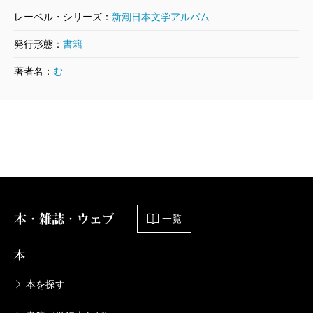
石川淳／著
1,320円
レーベル・シリーズ：
新潮日本文学アルバム
発行形態：
書籍
新潮日本文学アルバム 64 中野重治
著者名：
む
1996/01/10
中野重治／著
1,320円
新潮日本文学アルバム 63 大佛次郎
1995/11/10
大佛次郎／著
1,320円
本・雑誌・ウェブ
一覧
新潮日本文学アルバム 62 芹沢光治良
本
1995/07/10
芹沢光治良／著
1,320円
本を探す