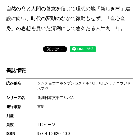
自然の命と人間の善意を信じて理想の地「新しき村」建
設に向い、時代の変動のなかで微動もせず、「全心全
身」の思想を貫いた清冽にして悠久たる人生九十年。
書誌情報
読み仮名
シンチョウニホンブンガクアルバム10ムシャノコウジサ
ネアツ
シリーズ名
新潮日本文学アルバム
発行形態
書籍
判型
頁数
112ページ
ISBN
978-4-10-620610-8