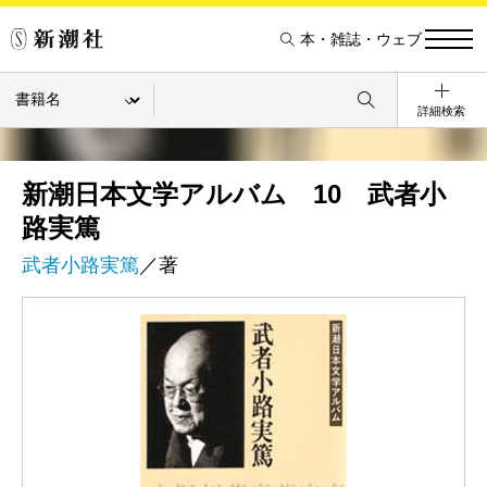
本・雑誌・ウェブ
詳細検索
新潮日本文学アルバム 10 武者小
路実篤
武者小路実篤
／著