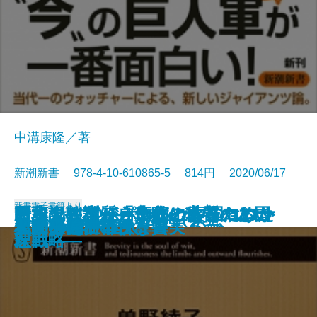
中溝康隆／著
新潮新書 978-4-10-610865-5 814円 2020/06/17
新書
電子書籍あり
インサイドレポート 中国コロナ
日本人はなぜ自虐的になったのか
トヨタに学ぶ カイゼンのヒント
断薬記―私がうつ病の薬をやめた
歴史の教訓―「失敗の本質」と国
昭和史の本質―良心と偽善のあい
自衛隊は市街戦を戦えるか
恥ずかしい人たち
国家の怠慢
番号は謎
スマホ料金はなぜ高いのか
ヤバい選挙
令和の巨人軍
人間の義務
美術展の不都合な真実
バカの国
私の考え
人間の品性
「関ヶ原」の決算書
習近平vs.中国人
の真相
―占領とWGIP―
71
理由―
家戦略―
だ―