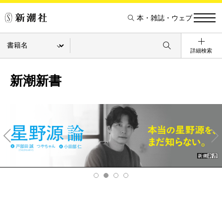
本・雑誌・ウェブ
詳細検索
新潮新書
Pre
Ne
v
xt