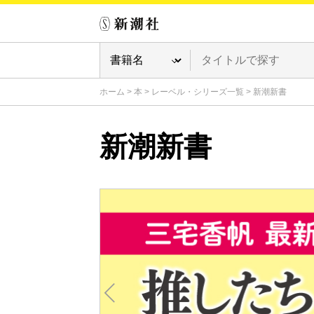
ホーム
>
本
>
レーベル・シリーズ一覧
>
新潮新書
新潮新書