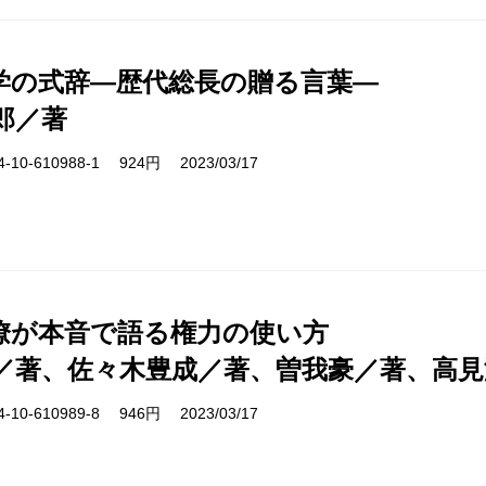
学の式辞―歴代総長の贈る言葉―
郎／著
10-610988-1 924円 2023/03/17
僚が本音で語る権力の使い方
／著、佐々木豊成／著、曽我豪／著、高見
10-610989-8 946円 2023/03/17