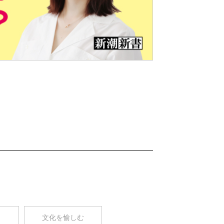
Nex
t
コ
文化を愉しむ