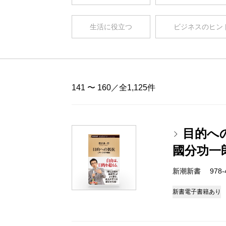
生活に役立つ
ビジネスのヒン
141 〜 160／全1,125件
目的へ
國分功一
新潮新書 978-4-
新書
電子書籍あり