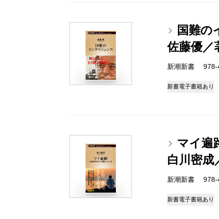
国難の
佐藤優／
新潮新書 978-4-
新書
電子書籍あり
マイ遍
白川密成
新潮新書 978-4-
新書
電子書籍あり