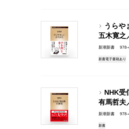
うらや
五木寛之
新潮新書 978-4-
新書
電子書籍あり
NHK
有馬哲夫
新潮新書 978-4-
新書