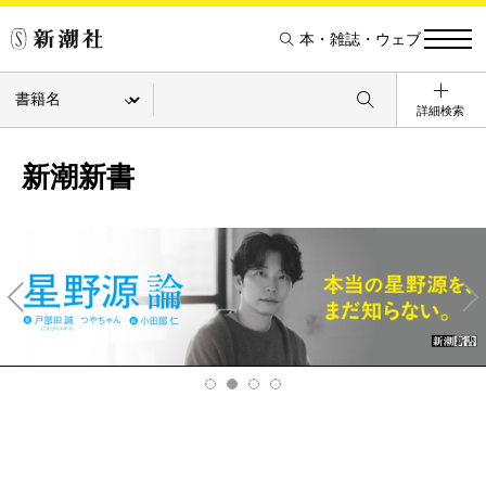
本・雑誌・ウェブ
詳細検索
新潮新書
Pre
Ne
v
xt