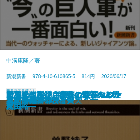
中溝康隆／著
新潮新書 978-4-10-610865-5 814円 2020/06/17
新書
電子書籍あり
インサイドレポート 中国コロナ
日本人はなぜ自虐的になったのか
トヨタに学ぶ カイゼンのヒント
断薬記―私がうつ病の薬をやめた
歴史の教訓―「失敗の本質」と国
昭和史の本質―良心と偽善のあい
自衛隊は市街戦を戦えるか
恥ずかしい人たち
国家の怠慢
番号は謎
スマホ料金はなぜ高いのか
ヤバい選挙
令和の巨人軍
人間の義務
美術展の不都合な真実
バカの国
私の考え
人間の品性
「関ヶ原」の決算書
習近平vs.中国人
の真相
―占領とWGIP―
71
理由―
家戦略―
だ―