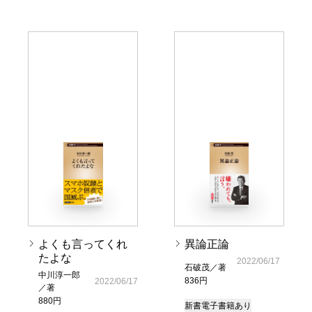
よくも言ってくれ
異論正論
たよな
2022/06/17
石破茂／著
中川淳一郎
836円
2022/06/17
／著
880円
新書
電子書籍あり