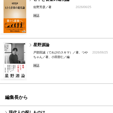
佐野芳彦／著
2026/06/25
雑誌
星野源論
戸部田誠（てれびのスキマ）／著、つや
2026/06/25
ちゃん／著、小田部仁／編
雑誌
編集長から
現代人の探しものは