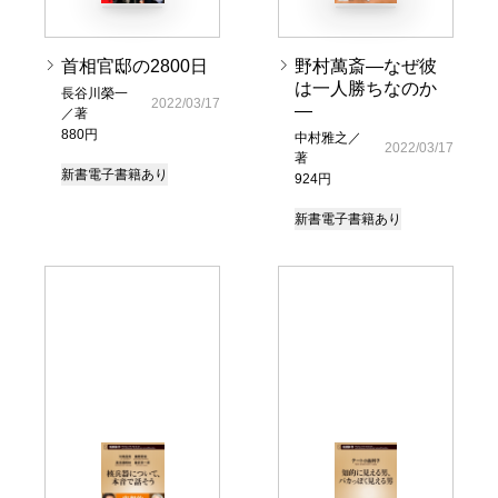
首相官邸の2800日
野村萬斎―なぜ彼
は一人勝ちなのか
長谷川榮一
2022/03/17
―
／著
880円
中村雅之／
2022/03/17
著
新書
電子書籍あり
924円
新書
電子書籍あり