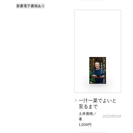
新書
電子書籍あり
一汁一菜でよいと
至るまで
土井善晴／
2022/05/18
著
1,034円