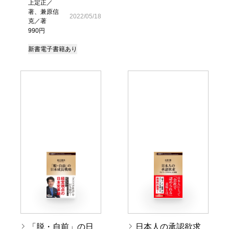
上定正／
著、兼原信
2022/05/18
克／著
990円
新書
電子書籍あり
「脱・自前」の日
日本人の承認欲求