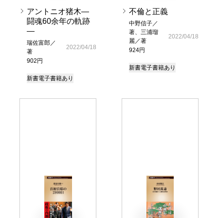
アントニオ猪木―
不倫と正義
闘魂60余年の軌跡
中野信子／
―
著、三浦瑠
2022/04/18
麗／著
瑞佐富郎／
2022/04/18
924円
著
902円
新書
電子書籍あり
新書
電子書籍あり