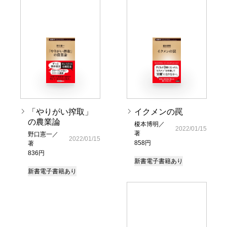
「やりがい搾取」
イクメンの罠
の農業論
榎本博明／
2022/01/15
著
野口憲一／
2022/01/15
858円
著
836円
新書
電子書籍あり
新書
電子書籍あり