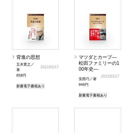
背進の思想
マツダとカープ―
松田ファミリーの1
五木寛之／
2022/02/17
00年史―
著
858円
2022/02/17
安西巧／著
946円
新書
電子書籍あり
新書
電子書籍あり