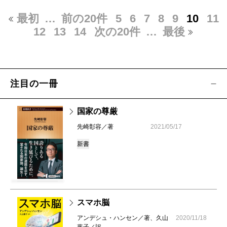
最初
…
前の20件
5
6
7
8
9
10
11
12
13
14
次の20件
…
最後
注目の一冊
国家の尊厳
先崎彰容／著
2021/05/17
新書
スマホ脳
アンデシュ・ハンセン／著、久山
2020/11/18