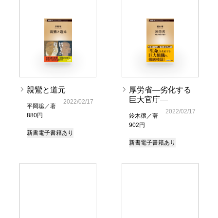
親鸞と道元
厚労省―劣化する
巨大官庁―
2022/02/17
平岡聡／著
2022/02/17
880円
鈴木穣／著
902円
新書
電子書籍あり
新書
電子書籍あり