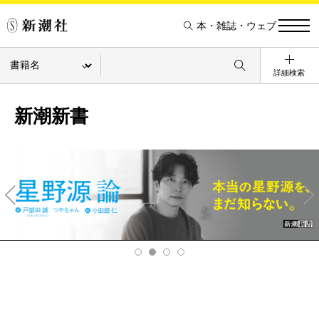
本・雑誌・ウェブ
詳細検索
新潮新書
Pre
Ne
v
xt