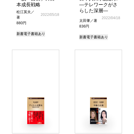
本成長戦略
―テレワークがさ
らした深層―
松江英夫／
2022/05/18
著
2022/04/18
太田肇／著
880円
836円
新書
電子書籍あり
新書
電子書籍あり