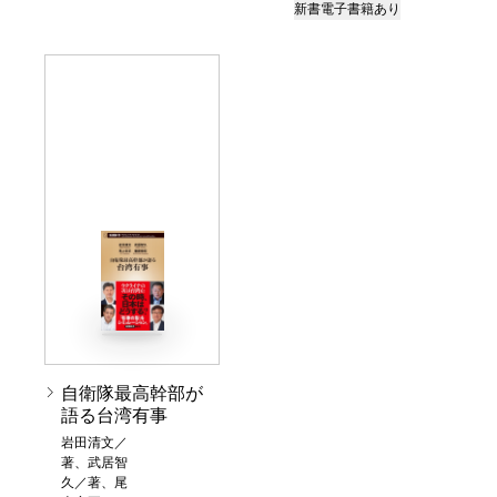
新書
電子書籍あり
自衛隊最高幹部が
語る台湾有事
岩田清文／
著、武居智
久／著、尾