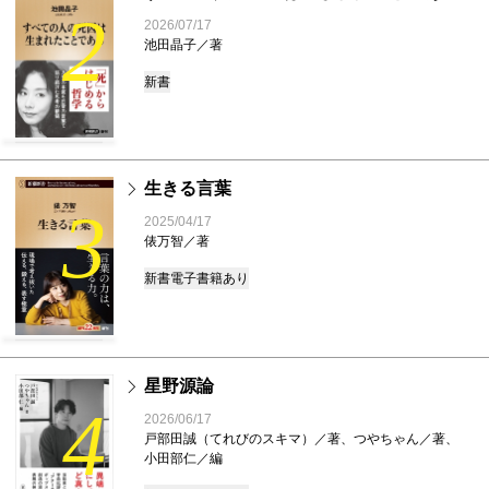
2
2026/07/17
池田晶子／著
新書
生きる言葉
3
2025/04/17
俵万智／著
新書
電子書籍あり
星野源論
4
2026/06/17
戸部田誠（てれびのスキマ）／著、つやちゃん／著、
小田部仁／編