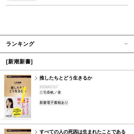
ランキング
[新潮新書]
推したちとどう生きるか
1
2026/07/17
三宅香帆／著
新書
電子書籍あり
すべての人の死因は生まれたことである