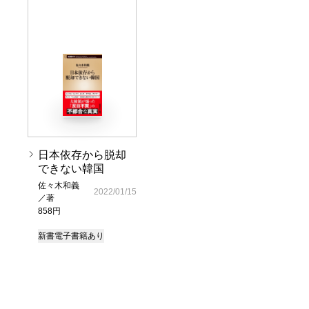
日本依存から脱却
できない韓国
佐々木和義
2022/01/15
／著
858円
新書
電子書籍あり