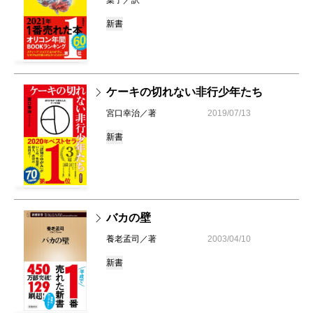
葉子／訳
新書
ケーキの切れない非行少年たち
宮口幸治／著
2019/07/13
新書
バカの壁
養老孟司／著
2003/04/10
新書