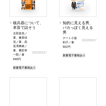
核兵器について、
知的に見える男、
本音で話そう
バカっぽく見える
男
太田昌克／
著、兼原信
テート小畠
2022/03/17
克／著、高
利子／著
見澤將林／
902円
著、番匠幸
2022/03/17
一郎／著
新書
電子書籍あり
946円
新書
電子書籍あり