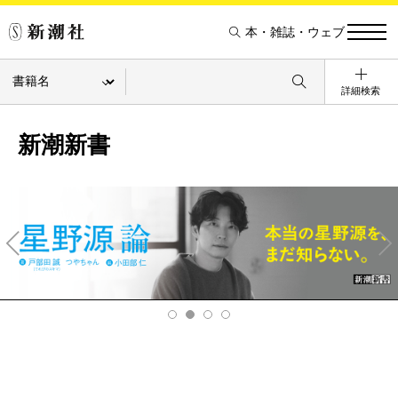
本・雑誌・ウェブ
詳細検索
新潮新書
Pre
Ne
v
xt