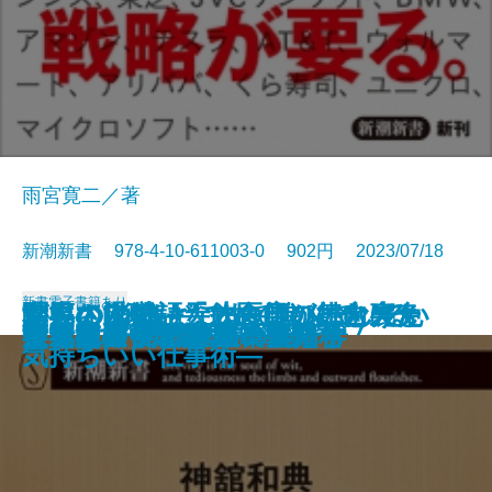
雨宮寛二／著
新潮新書 978-4-10-611003-0 902円 2023/07/18
新書
電子書籍あり
お客さん物語―飲食店の舞台裏と
がんの消滅―天才医師が挑む光免
聞いてはいけない―スルーしてい
世界のDXはどこまで進んでいる
幸福な退職―「その日」に向けた
男と女―恋愛の落とし前―
過剰反応な人たち
国家は巨大ITに勝てるのか
新版 メディアとテロリズム
ウクライナのサイバー戦争
言い訳するブッダ
不道徳ロック講座
スサノヲの正体
キャリア弱者の成長戦略
ウクライナ戦争の軍事分析
学習院女子と皇室
フィリピンパブ嬢の経済学
世界史の中のヤバい女たち
交通崩壊
失礼な一言
料理人の本音―
疫療法―
い職場言葉―
か
気持ちいい仕事術―