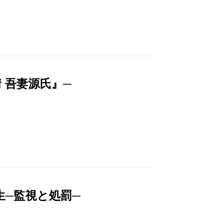
 吾妻源氏』─
─監視と処罰─