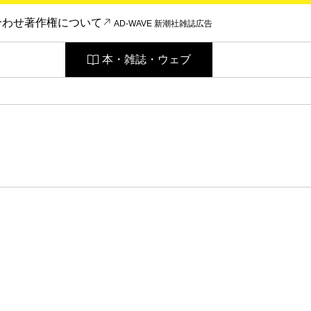
合わせ
著作権について
AD-WAVE 新潮社雑誌広告
本・雑誌・ウェブ