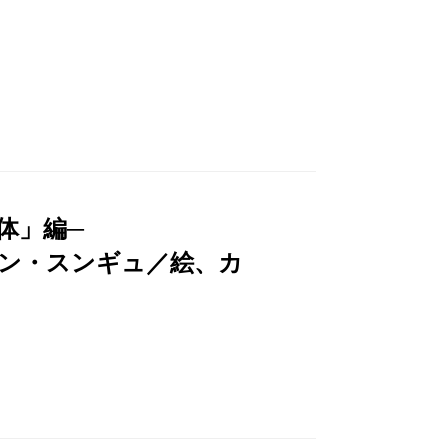
体」編─
ン・スンギュ／絵、カ