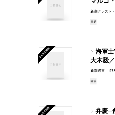
マルコ
新潮クレスト・ブッ
書籍
まもなく発売
海軍士
大木毅／
新潮選書 978-4
書籍
まもなく発売
弁慶─