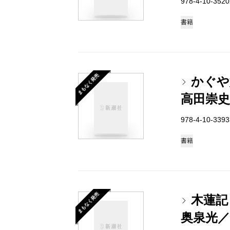
978-4-10-35
書籍
まもなく発売
かぐや
高田崇史
978-4-10-33
書籍
まもなく発売
木蓮記
奥泉光／