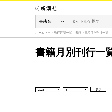
ホーム
>
本
>
発行形態一覧
>
書籍
>
書籍月別刊行一覧
書籍月別刊行一
表示
2026
8