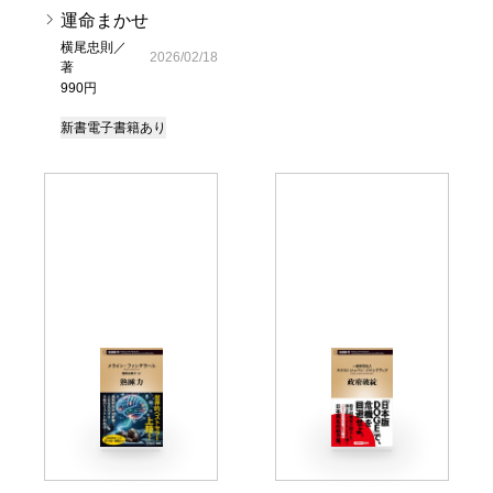
運命まかせ
横尾忠則／
2026/02/18
著
990円
新書
電子書籍あり