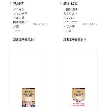
熟睡力
政府破綻
メライン・
一般財団法
ファンデラ
人ネクスト
ール／著、
ジャパン・
國森由美子
イニシアテ
2026/02/18
2026/01/17
／訳
ィブ／著
1,375円
1,210円
新書
電子書籍あり
新書
電子書籍あり