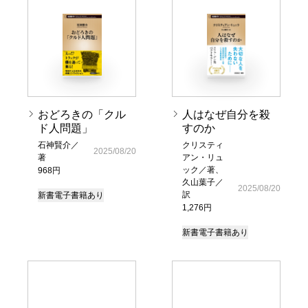
おどろきの「クル
人はなぜ自分を殺
ド人問題」
すのか
石神賢介／
クリスティ
2025/08/20
著
アン・リュ
ック／著、
968円
久山葉子／
2025/08/20
訳
新書
電子書籍あり
1,276円
新書
電子書籍あり