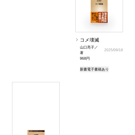
コメ壊滅
山口亮子／
2025/09/18
著
968円
新書
電子書籍あり