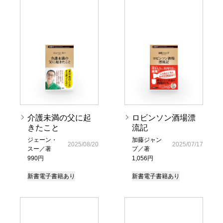
介護未満の父に起
ロビンソン酒場漂
きたこと
流記
ジェーン・
加藤ジャン
2025/08/20
2025/07/17
スー／著
プ／著
990円
1,056円
新書
電子書籍あり
新書
電子書籍あり