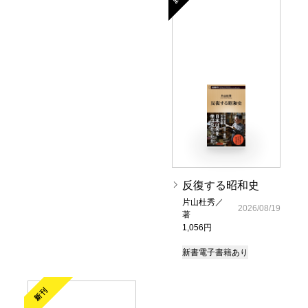
反復する昭和史
片山杜秀／
2026/08/19
著
1,056円
新書
電子書籍あり
新刊