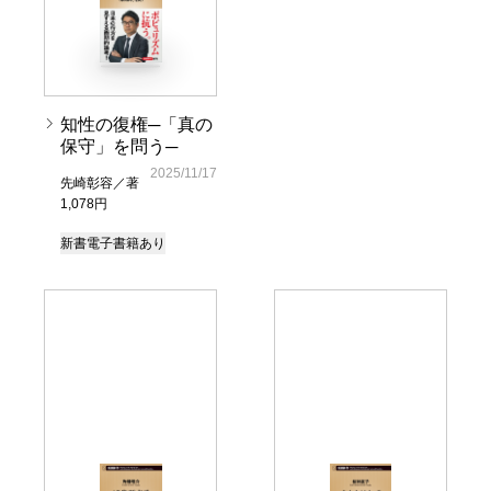
知性の復権─「真の
保守」を問う─
2025/11/17
先崎彰容／著
1,078円
新書
電子書籍あり