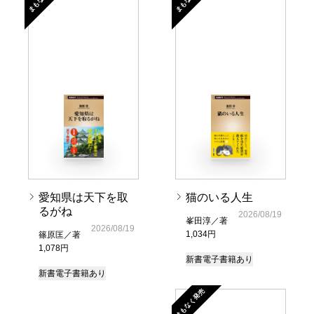
愛知県は天下を取
猫のいる人生
るがね
2026/08/19
峯田淳／著
2026/08/19
1,034円
篠原匡／著
1,078円
新書
電子書籍あり
新書
電子書籍あり
まもなく発売