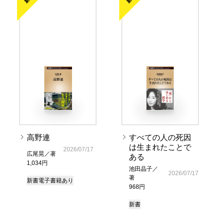
高野連
すべての人の死因
は生まれたことで
2026/07/17
広尾晃／著
ある
1,034円
池田晶子／
2026/07/17
著
新書
電子書籍あり
968円
新書