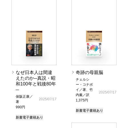
なぜ日本人は間違
奇跡の母親脳
えたのか─真説・昭
チェルシ
和100年と戦後80年
ー・コナボ
─
イ／著、竹
2025/07/17
内薫／訳
保阪正康／
2025/07/17
1,375円
著
990円
新書
電子書籍あり
新書
電子書籍あり