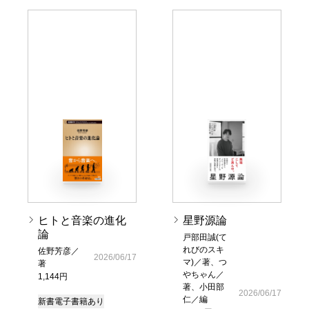
ヒトと音楽の進化
星野源論
論
戸部田誠(て
れびのスキ
佐野芳彦／
2026/06/17
マ)／著、つ
著
やちゃん／
1,144円
著、小田部
2026/06/17
仁／編
新書
電子書籍あり