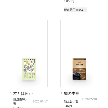
1,056円
新書
電子書籍あり
本とは何か
知の本棚
難波優輝／
2026/05/18
2026/06/17
池上彰／著
著
946円