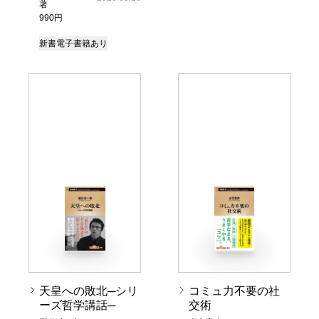
著
990円
新書
電子書籍あり
天皇への敗北─シリ
コミュ力不要の社
ーズ哲学講話─
交術