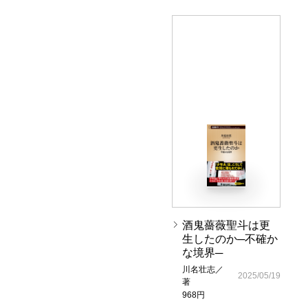
酒鬼薔薇聖斗は更
生したのか─不確か
な境界─
川名壮志／
2025/05/19
著
968円