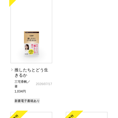
推したちとどう生
きるか
三宅香帆／
2026/07/17
著
1,034円
新書
電子書籍あり
新刊
新刊