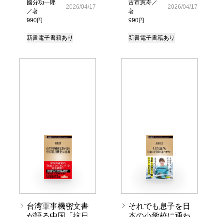
國分功一郎
古市憲寿／
2026/04/17
2026/04/17
／著
著
990円
990円
新書
電子書籍あり
新書
電子書籍あり
台湾軍事機密文書
それでも息子を日
が語る中国「抗日
本の小学校に通わ