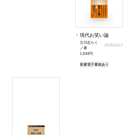
現代お笑い論
立川志らく
2025/12/17
／著
1,034円
新書
電子書籍あり