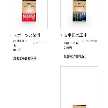
スポーツと賭博
古事記の正体
相原正道／
2025/09/18
2025/10/17
関裕二／著
著
946円
968円
新書
電子書籍あり
新書
電子書籍あり