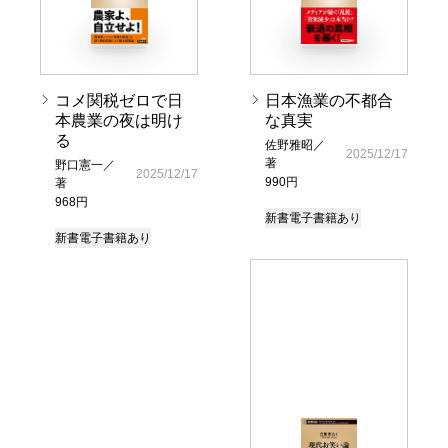
コメ関税ゼロで日
日本漁業の不都合
本農業の夜は明け
な真実
る
佐野雅昭／
2025/12/17
著
野口憲一／
2025/12/17
990円
著
968円
新書
電子書籍あり
新書
電子書籍あり