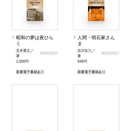
昭和の夢は夜ひら
人間・明石家さん
く
ま
五木寛之／
吉川圭三／
2025/10/17
2025/10/17
著
著
1,056円
946円
新書
電子書籍あり
新書
電子書籍あり