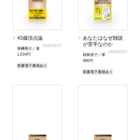
43歳頂点論
あなたはなぜ雑談
が苦手なのか
2025/11/17
角幡唯介／著
2025/11/17
1,034円
桜林直子／著
990円
新書
電子書籍あり
新書
電子書籍あり