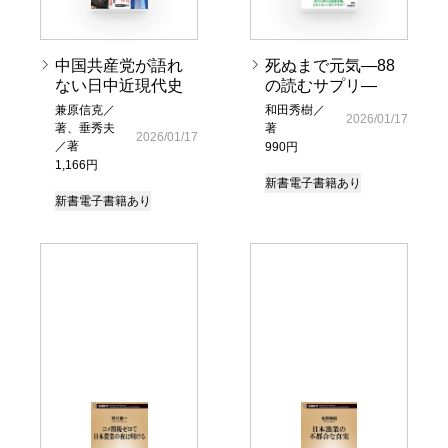
中国共産党が語れ
死ぬまで元気―88
ない日中近現代史
の読むサプリ―
兼原信克／
和田秀樹／
2026/01/17
著、垂秀夫
著
2026/01/17
／著
990円
1,166円
新書
電子書籍あり
新書
電子書籍あり