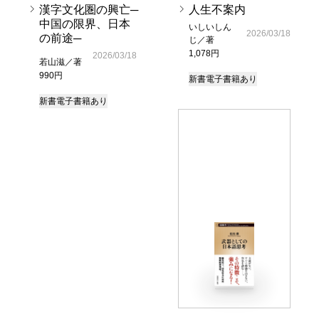
漢字文化圏の興亡─
人生不案内
中国の限界、日本
いしいしん
2026/03/18
の前途─
じ／著
1,078円
2026/03/18
若山滋／著
990円
新書
電子書籍あり
新書
電子書籍あり