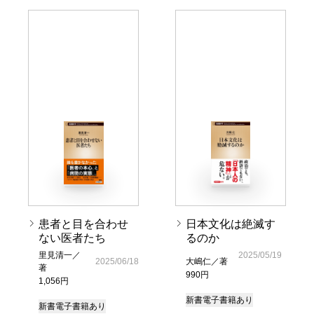
患者と目を合わせ
日本文化は絶滅す
ない医者たち
るのか
里見清一／
2025/05/19
2025/06/18
大嶋仁／著
著
990円
1,056円
新書
電子書籍あり
新書
電子書籍あり