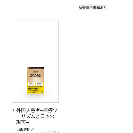
新書
電子書籍あり
外国人患者─医療ツ
ーリズムと日本の
現実─
山田秀臣／
2026/05/18